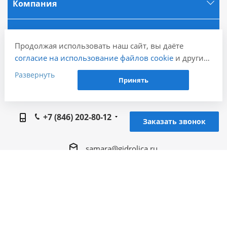
Компания
Информация
Продолжая использовать наш сайт, вы даёте
согласие на использование файлов cookie
и других
Города
пользовательских данных (включая IP-адрес,
Развернуть
Принять
сведения о местоположении, устройстве, действиях
на сайте и т. п.) для функционирования сайта,
Наши контакты
проведения статистических исследований,
+7 (846) 202-80-12
ретаргетинга и использования систем аналитики
Заказать звонок
(например, Яндекс.Метрика), в соответствии с
нашей
Политикой обработки персональных
samara@gidrolica.ru
данных.
Если вы не хотите, чтобы ваши данные
Региональный представитель Gidrolica в г.
обрабатывались, настройте ограничения в браузере
Самара, 443066, г. Самара, Безымянный 1-й
или покиньте сайт.
пер. д. 20, оф, 42,43