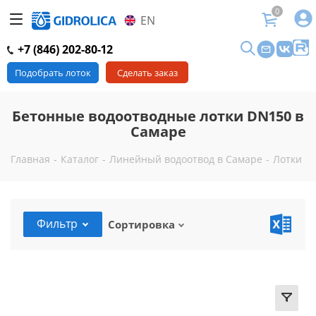
0
EN
+7 (846) 202-80-12
Подобрать лоток
Сделать заказ
Бетонные водоотводные лотки DN150 в
Самаре
Главная
-
Каталог
-
Линейный водоотвод в Самаре
-
Лотки в
Фильтр
Сортировка