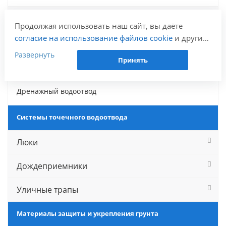
Решетки ливневые
Продолжая использовать наш сайт, вы даёте
согласие на использование файлов cookie
и других
Пескоуловители
пользовательских данных (включая IP-адрес,
Развернуть
Принять
сведения о местоположении, устройстве, действиях
Комплектующие
на сайте и т. п.) для функционирования сайта,
проведения статистических исследований,
Дренажный водоотвод
ретаргетинга и использования систем аналитики
(например, Яндекс.Метрика), в соответствии с
Системы точечного водоотвода
нашей
Политикой обработки персональных
данных.
Люки
Если вы не хотите, чтобы ваши данные
обрабатывались, настройте ограничения в браузере
Дождеприемники
или покиньте сайт.
Уличные трапы
Материалы защиты и укрепления грунта