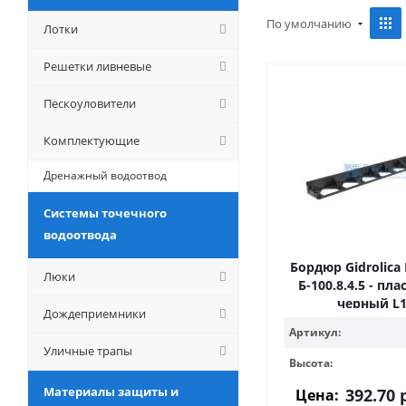
По умолчанию
Лотки
Решетки ливневые
Пескоуловители
Комплектующие
Дренажный водоотвод
Системы точечного
водоотвода
Бордюр Gidrolica 
Люки
Б-100.8.4.5 - п
черный L1
Дождеприемники
Артикул:
Уличные трапы
Высота:
Материалы защиты и
392.70
р
Цена: