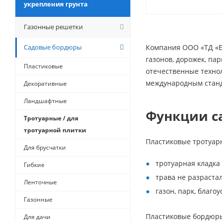
укрепления грунта
Газонные решетки
Садовые бордюры
Компания ООО «ТД «Е
газонов, дорожек, па
Пластиковые
отечественные технол
международным станд
Декоративные
Ландшафтные
Функции с
Тротуарные / для
тротуарной плитки
Пластиковые тротуар
Для брусчатки
тротуарная кладка
Гибкие
трава не разрастал
Ленточные
газон, парк, благ
Газонные
Пластиковые бордюры
Для дачи