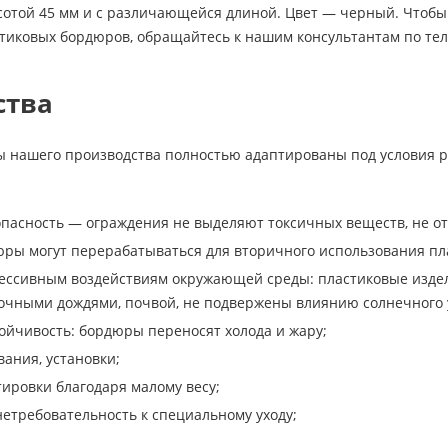
сотой 45 мм и с различающейся длиной. Цвет — черный. Чтоб
тиковых бордюров, обращайтесь к нашим консультантам по тел
ства
 нашего производства полностью адаптированы под условия р
опасность — ограждения не выделяют токсичных веществ, не от
ры могут перерабатываться для вторичного использования пл
рессивным воздействиям окружающей среды: пластиковые издел
очными дождями, почвой, не подвержены влиянию солнечного 
ойчивость: бордюры переносят холода и жару;
вания, установки;
тировки благодаря малому весу;
нетребовательность к специальному уходу;