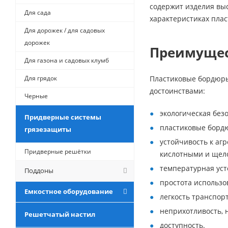
содержит изделия вы
Для сада
характеристиках плас
Для дорожек / для садовых
дорожек
Преимуще
Для газона и садовых клумб
Для грядок
Пластиковые бордюры
достоинствами:
Черные
экологическая без
Придверные системы
пластиковые бордю
грязезащиты
устойчивость к аг
Придверные решётки
кислотными и щел
температурная уст
Поддоны
простота использо
Емкостное оборудование
легкость транспор
неприхотливость, 
Решетчатый настил
доступность.