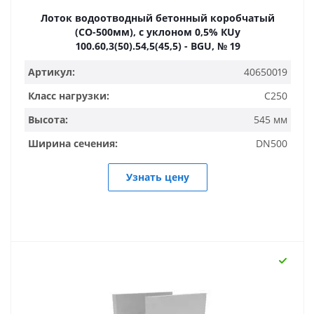
Лоток водоотводный бетонный коробчатый
(СО-500мм), с уклоном 0,5% КUу
100.60,3(50).54,5(45,5) - BGU, № 19
Артикул:
40650019
Класс нагрузки:
C250
Высота:
545 мм
Ширина сечения:
DN500
Узнать цену