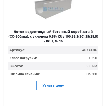
Лоток водоотводный бетонный коробчатый
(СО-300мм), с уклоном 0,5% КUу 100.36,3(30).35(28,5)
- BGU, № 16
Артикул:
40330016
Класс нагрузки:
C250
Высота:
350 мм
Ширина сечения:
DN300
Узнать цену