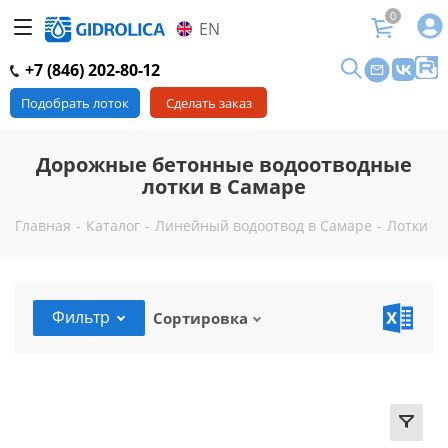
0
EN
+7 (846) 202-80-12
Подобрать лоток
Сделать заказ
Дорожные бетонные водоотводные
лотки в Самаре
Главная
-
Каталог
-
Линейный водоотвод в Самаре
-
Лотки в
Фильтр
Сортировка