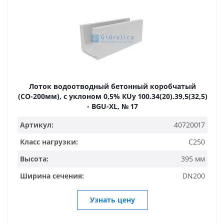
Лоток водоотводный бетонный коробчатый
(СО-200мм), с уклоном 0,5% КUу 100.34(20).39,5(32,5)
- BGU-XL, № 17
Артикул:
40720017
Класс нагрузки:
C250
Высота:
395 мм
Ширина сечения:
DN200
Узнать цену