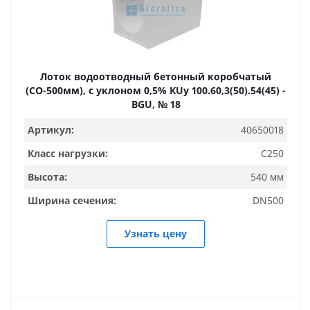
Лоток водоотводный бетонный коробчатый
(СО-500мм), с уклоном 0,5% КUу 100.60,3(50).54(45) -
BGU, № 18
Артикул:
40650018
Класс нагрузки:
C250
Высота:
540 мм
Ширина сечения:
DN500
Узнать цену