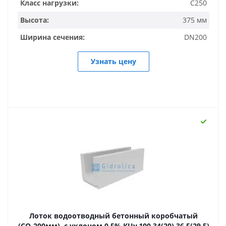
Класс нагрузки:
C250
Высота:
375 мм
Ширина сечения:
DN200
Узнать цену
Лоток водоотводный бетонный коробчатый
(СО-200мм), с уклоном 0,5% КUу 100.34(20).36,5(29,5)