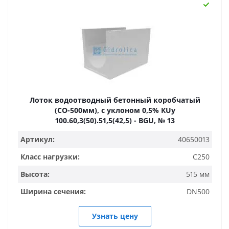
Лоток водоотводный бетонный коробчатый
(СО-500мм), с уклоном 0,5% КUу
100.60,3(50).51,5(42,5) - BGU, № 13
Артикул:
40650013
Класс нагрузки:
C250
Высота:
515 мм
Ширина сечения:
DN500
Узнать цену