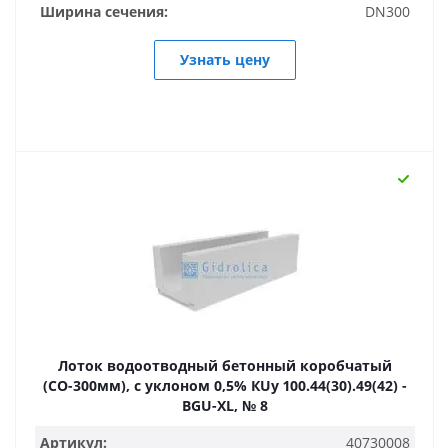
Ширина сечения:
DN300
Узнать цену
Лоток водоотводный бетонный коробчатый
(СО-300мм), с уклоном 0,5% КUу 100.44(30).49(42) -
BGU-XL, № 8
Артикул:
40730008