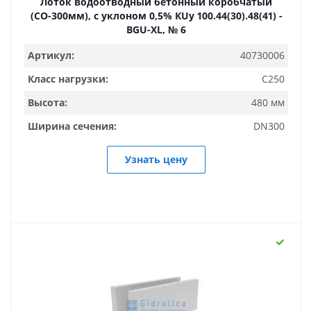
Лоток водоотводный бетонный коробчатый
(СО-300мм), с уклоном 0,5% КUу 100.44(30).48(41) -
BGU-XL, № 6
Артикул:
40730006
Класс нагрузки:
C250
Высота:
480 мм
Ширина сечения:
DN300
Узнать цену