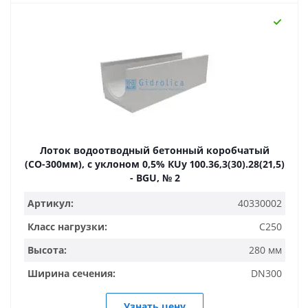
Лоток водоотводный бетонный коробчатый
(СО-300мм), с уклоном 0,5% КUу 100.36,3(30).28(21,5)
- BGU, № 2
Артикул:
40330002
Класс нагрузки:
C250
Высота:
280 мм
Ширина сечения:
DN300
Узнать цену