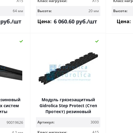
A15
Класс нагрузки:
A15
Класс нагр
64 мм
Высота:
20 мм
Высота:
руб.
/шт
6 060.60
руб.
/шт
Цена:
Цена:
езиновый
Модуль грязезащитный
х систем
Gidrolica Step Protect (Степ
иты
Протект) резиновый
Артикул:
3000
90019626
Класс нагрузки:
A15
4.2 мм