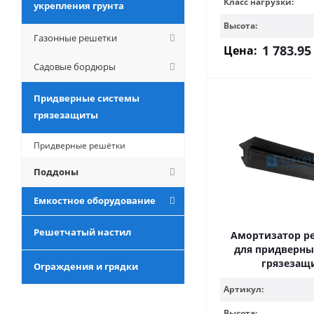
Класс нагрузки:
укрепления грунта
Высота:
Газонные решетки
1 783.95
Цена:
Садовые бордюры
Придверные системы
грязезащиты
Придверные решётки
Поддоны
Емкостное оборудование
Решетчатый настил
Амортизатор р
для придверны
грязезащ
Ограждения и грядки
Артикул:
Высота: