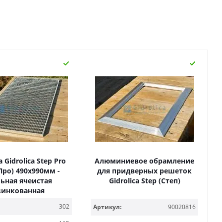
Gidrolica Step Pro
Алюминиевое обрамление
Про) 490х990мм -
для придверных решеток
льная ячеистая
Gidrolica Step (Степ)
цинкованная
302
Артикул:
90020816