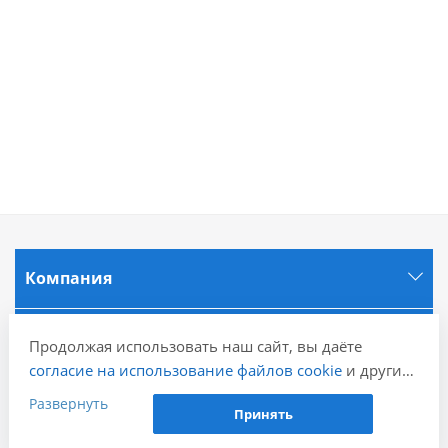
Компания
Информация
Продолжая использовать наш сайт, вы даёте
согласие на использование файлов cookie
и других
пользовательских данных (включая IP-адрес,
Города
Развернуть
Принять
сведения о местоположении, устройстве, действиях
на сайте и т. п.) для функционирования сайта,