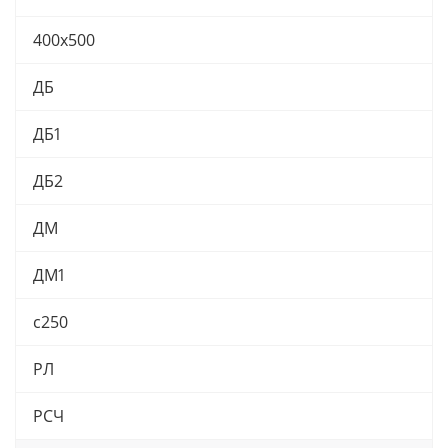
400х500
ДБ
ДБ1
ДБ2
ДМ
ДМ1
с250
РЛ
РСЧ