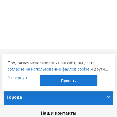
Продолжая использовать наш сайт, вы даёте
Компания
согласие на использование файлов cookie
и других
пользовательских данных (включая IP-адрес,
Развернуть
Принять
Информация
сведения о местоположении, устройстве, действиях
на сайте и т. п.) для функционирования сайта,
проведения статистических исследований,
Города
ретаргетинга и использования систем аналитики
(например, Яндекс.Метрика), в соответствии с
нашей
Политикой обработки персональных
Наши контакты