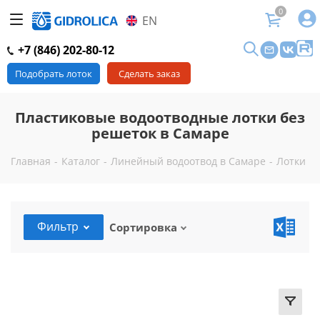
0
EN
+7 (846) 202-80-12
Подобрать лоток
Сделать заказ
Пластиковые водоотводные лотки без
решеток в Самаре
Главная
-
Каталог
-
Линейный водоотвод в Самаре
-
Лотки в
Фильтр
Сортировка