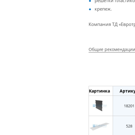
решетки пластико
крепеж.
Компания ТД «Евротр
Общие рекомендации
Картинка
Артик
18201
528