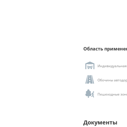
Область примене
Индивидуальная 
Обочины автодор
Пешеходные зоны
Документы