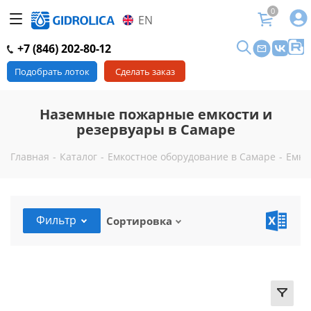
0
EN
+7 (846) 202-80-12
Подобрать лоток
Сделать заказ
Наземные пожарные емкости и
резервуары в Самаре
Главная
-
Каталог
-
Емкостное оборудование в Самаре
-
Емко
Фильтр
Сортировка