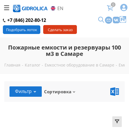
0
EN
+7 (846) 202-80-12
Подобрать лоток
Сделать заказ
Пожарные емкости и резервуары 100
м3 в Самаре
Главная
-
Каталог
-
Емкостное оборудование в Самаре
-
Емко
Фильтр
Сортировка