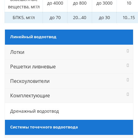
до 4000
до 800
до 3000
10
вещества, мг/л
БПК5, мг/л
до 70
20…40
до 30
10…15
Линейный водоотвод
Лотки
Решетки ливневые
Пескоуловители
Комплектующие
Дренажный водоотвод
Системы точечного водоотвода