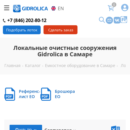
0
EN
+7 (846) 202-80-12
Подобрать лоток
Сделать заказ
Локальные очистные сооружения
Gidrolica в Самаре
Главная
-
Каталог
-
Емкостное оборудование в Самаре
-
Лока
Референс-
Брошюра
лист EO
EO
Фильтр