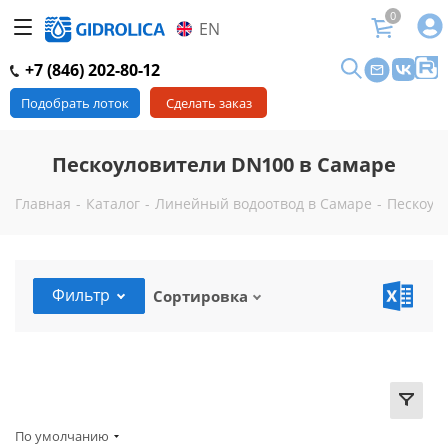
0
EN
+7 (846) 202-80-12
Подобрать лоток
Сделать заказ
Пескоуловители DN100 в Самаре
Главная
-
Каталог
-
Линейный водоотвод в Самаре
-
Пескоул
Фильтр
Сортировка
По умолчанию