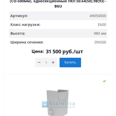
(СО-500мм), односекционный ПКП 50.64(50).98(93) -
BGU
Артикул:
49050000
Класс нагрузки:
E600
Высота:
980 мм
Ширина сечения:
DN500
31 500
руб.
/шт
Цена:
Купить