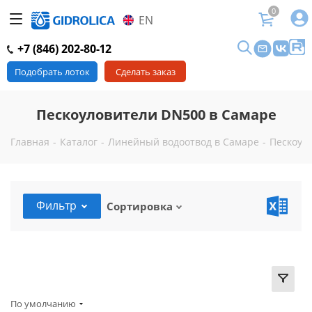
0
EN
+7 (846) 202-80-12
Подобрать лоток
Сделать заказ
Пескоуловители DN500 в Самаре
Главная
-
Каталог
-
Линейный водоотвод в Самаре
-
Пескоул
Фильтр
Сортировка
По умолчанию