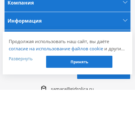
Компания
Информация
Города
Продолжая использовать наш сайт, вы даёте
согласие на использование файлов cookie
и других
пользовательских данных (включая IP-адрес,
Наши контакты
Развернуть
Принять
сведения о местоположении, устройстве, действиях
+7 (846) 202-80-12
на сайте и т. п.) для функционирования сайта,
Заказать звонок
проведения статистических исследований,
ретаргетинга и использования систем аналитики
samara@gidrolica.ru
(например, Яндекс.Метрика), в соответствии с
нашей
Политикой обработки персональных
Региональный представитель Gidrolica в г.
данных.
Самара, 443066, г. Самара, Безымянный 1-й
Если вы не хотите, чтобы ваши данные
пер. д. 20, оф, 42,43
обрабатывались, настройте ограничения в браузере
или покиньте сайт.