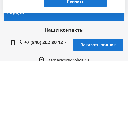
Принять
сведения о местоположении, устройстве, действиях
на сайте и т. п.) для функционирования сайта,
Города
проведения статистических исследований,
ретаргетинга и использования систем аналитики
Наши контакты
(например, Яндекс.Метрика), в соответствии с
нашей
Политикой обработки персональных
+7 (846) 202-80-12
данных.
Заказать звонок
Если вы не хотите, чтобы ваши данные
обрабатывались, настройте ограничения в браузере
samara@gidrolica.ru
или покиньте сайт.
Региональный представитель Gidrolica в г.
Самара, 443066, г. Самара, Безымянный 1-й
пер. д. 20, оф, 42,43
2005 - 2026 © Гидролика производство дренажных
систем в Самаре