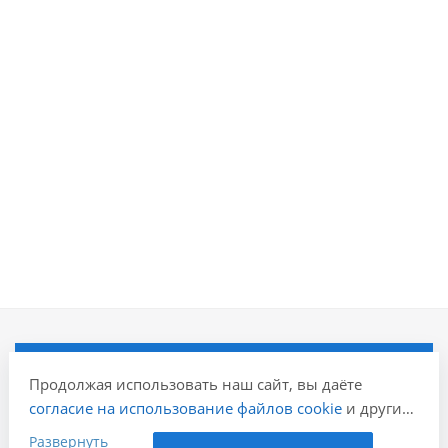
Компания
Продолжая использовать наш сайт, вы даёте
согласие на использование файлов cookie
и других
Информация
пользовательских данных (включая IP-адрес,
Развернуть