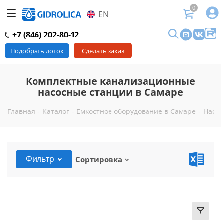
0
EN
+7 (846) 202-80-12
Подобрать лоток
Сделать заказ
Комплектные канализационные
насосные станции в Самаре
Главная
-
Каталог
-
Емкостное оборудование в Самаре
-
Насо
Фильтр
Сортировка