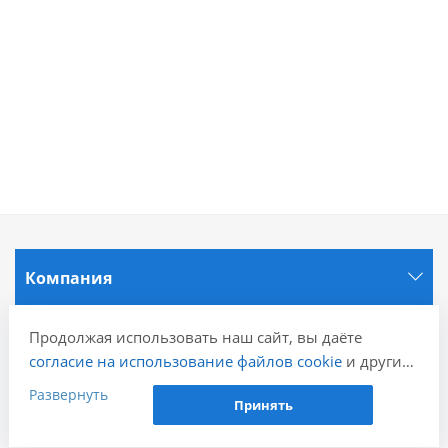
Компания
Информация
Продолжая использовать наш сайт, вы даёте
согласие на использование файлов cookie
и других
пользовательских данных (включая IP-адрес,
Развернуть
Города
Принять
сведения о местоположении, устройстве, действиях
на сайте и т. п.) для функционирования сайта,