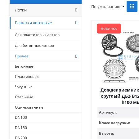
По умолчанию
Лотки
Решетки ливневые
НОВИНКА
Для пластиковых лотков
Для бетонных лотков
Прочее
Бетонные
Пластиковые
Чугунные
Дождеприемник
круглый ДБ2(В125
Стальные
h100 м
Оцинкованные
Артикул:
DN100
Класс нагрузки:
DN150
Высота:
DN200