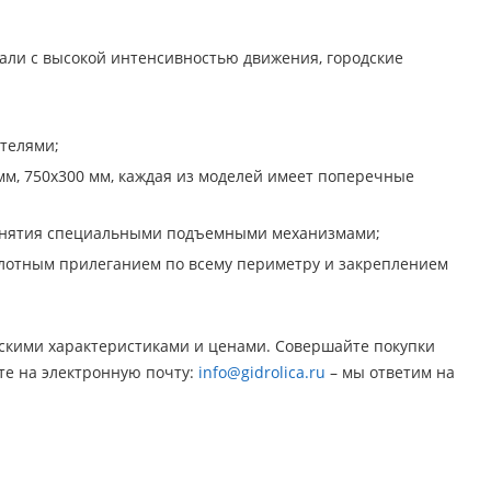
али с высокой интенсивностью движения, городские
телями;
м, 750х300 мм, каждая из моделей имеет поперечные
 снятия специальными подъемными механизмами;
с плотным прилеганием по всему периметру и закреплением
ескими характеристиками и ценами. Совершайте покупки
те на электронную почту:
info@gidrolica.ru
– мы ответим на