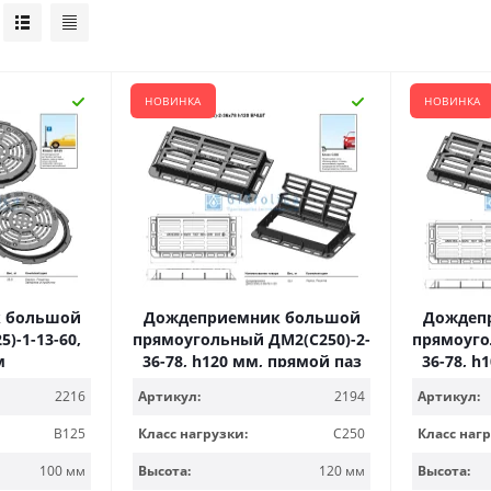
НОВИНКА
НОВИНКА
 большой
Дождеприемник большой
Дождеп
)-1-13-60,
прямоугольный ДМ2(С250)-2-
прямоуго
м
36-78, h120 мм, прямой паз
36-78, h
2216
Артикул:
2194
Артикул:
B125
Класс нагрузки:
С250
Класс нагр
100 мм
Высота:
120 мм
Высота: