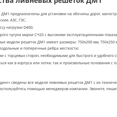
тва ливневых решеток ДМ1
ДМ1 предназначены для установки на обочины дорог, магистр
ские, АЗС, ГЗС;
ссу нагрузки D400;
рого чугуна марки СЧ20 с высокими эксплуатационными показа
ые модели решеток ДМ1 имеют размеры: 750х200 мм, 750х250 м
продольные и поперечные ребра жесткости;
и с торцевых сторон, необходимыми для быстрого и удобного
ться как в корпуса или лотки, так и произвольные основания 
йдинг» сведены все модели ливневых решеток ДМ1 с их технич
воспользуйтесь помощью менеджеров компании. Звоните, пиши