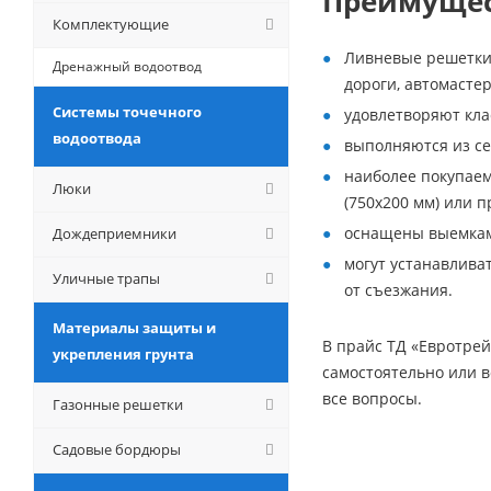
Преимущес
Комплектующие
Ливневые решетки 
Дренажный водоотвод
дороги, автомастер
Системы точечного
удовлетворяют кла
водоотвода
выполняются из се
наиболее покупаем
Люки
(750х200 мм) или 
оснащены выемкам
Дождеприемники
могут устанавлива
Уличные трапы
от съезжания.
Материалы защиты и
В прайс ТД «Евротре
укрепления грунта
самостоятельно или 
все вопросы.
Газонные решетки
Садовые бордюры