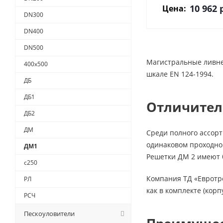
10 962
р
Цена:
DN300
DN400
DN500
Магистральные ливне
400х500
шкале EN 124-1994.
ДБ
ДБ1
Отличител
ДБ2
ДМ
Среди полного ассорт
одинаковом проходно
ДМ1
Решетки ДМ 2 имеют 
с250
Компания ТД «Евротр
РЛ
как в комплекте (корп
РСЧ
Пескоуловители