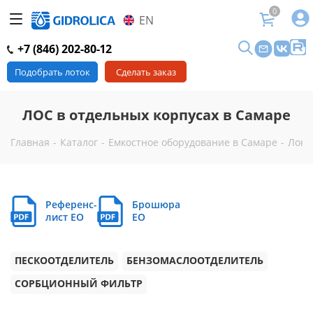
0
EN
+7 (846) 202-80-12
Подобрать лоток
Сделать заказ
ЛОС в отдельных корпусах в Самаре
Главная
-
Каталог
-
Емкостное оборудование в Самаре
-
Лока
Референс-
Брошюра
лист EO
EO
ПЕСКООТДЕЛИТЕЛЬ
БЕНЗОМАСЛООТДЕЛИТЕЛЬ
СОРБЦИОННЫЙ ФИЛЬТР