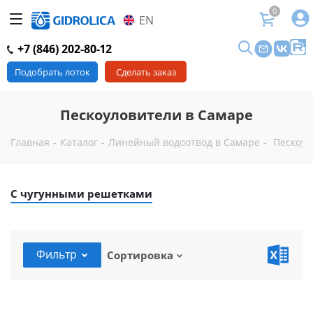
0
EN
+7 (846) 202-80-12
Подобрать лоток
Сделать заказ
Пескоуловители в Самаре
Главная
-
Каталог
-
Линейный водоотвод в Самаре
-
Пескоул
С чугунными решетками
Фильтр
Сортировка