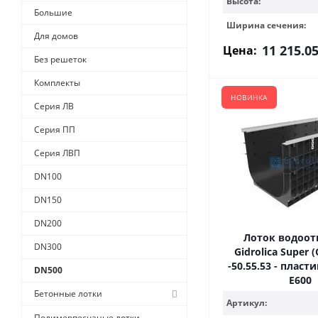
Высота:
Большие
Ширина сечения:
Для домов
11 215.0
Цена:
Без решеток
Комплекты
НОВИНКА
Серия ЛВ
Серия ПП
Серия ЛВП
DN100
DN150
DN200
Лоток водоо
DN300
Gidrolica Super 
-50.55.53 - пласт
DN500
Е600
Бетонные лотки
Артикул:
Полимерпесчаные лотки