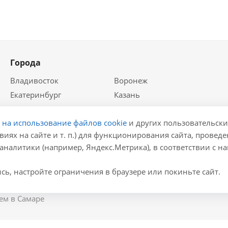
Города
Владивосток
Воронеж
Екатеринбург
Казань
Краснодар
Красноярск
е на использование файлов cookie
и других пользовательски
Крым
Москва
виях на сайте и т. п.) для функционирования сайта, провед
Нижний Новгород
Новосибирск
аналитики (например, Яндекс.Метрика), в соответствии с 
Ростов-на-Дону
Самара
Санкт-Петербург
ь, настройте ограничения в браузере или покиньте сайт.
ем в Самаре