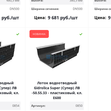
480,5 мм
Высота:
380,5 мм
Высота:
DN500
Ширина сечения:
DN500
Ширина с
5
руб.
/шт
9 681
руб.
/шт
9
Цена:
Цена:
НОВИНКА
тводный
Лоток водоотводный
(Супер) ЛВ
Gidrolica Super (Супер) ЛВ
иковый, кл.
-50.55.33 - пластиковый, кл.
Е600
0854
Артикул:
0850