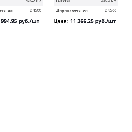
430,5 мм
Высота:
580,5 мм
ечения:
DN500
Ширина сечения:
DN500
 994.95
руб.
/шт
11 366.25
руб.
/шт
Цена: