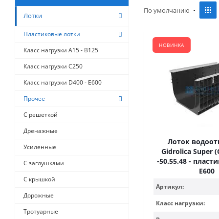
По умолчанию
Лотки
Пластиковые лотки
НОВИНКА
Класс нагрузки A15 - B125
Класс нагрузки C250
Класс нагрузки D400 - E600
Прочее
С решеткой
Дренажные
Лоток водоо
Усиленные
Gidrolica Super 
-50.55.48 - пласт
С заглушками
Е600
С крышкой
Артикул:
Дорожные
Класс нагрузки:
Тротуарные