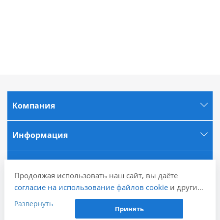
Компания
Информация
Города
Продолжая использовать наш сайт, вы даёте
согласие на использование файлов cookie
и других
Наши контакты
пользовательских данных (включая IP-адрес,
Развернуть
Принять
сведения о местоположении, устройстве, действиях
+7 (846) 202-80-12
Заказать звонок