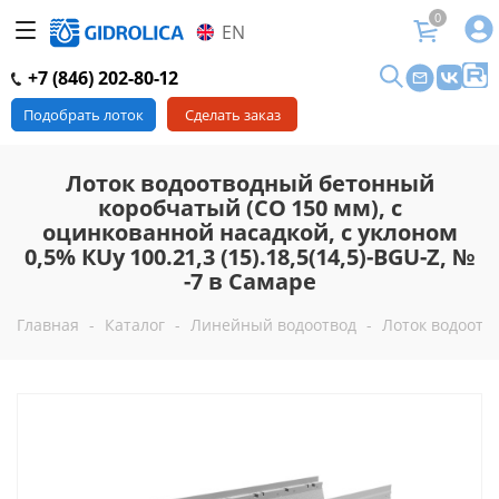
0
EN
+7 (846) 202-80-12
Подобрать лоток
Сделать заказ
Лоток водоотводный бетонный
коробчатый (СО 150 мм), с
оцинкованной насадкой, с уклоном
0,5% КUу 100.21,3 (15).18,5(14,5)-BGU-Z, №
-7 в Самаре
Главная
-
Каталог
-
Линейный водоотвод
-
Лоток водоотво