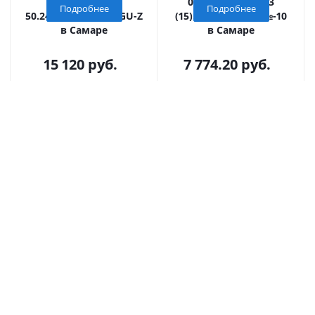
насадкой ПКП
0,5% КUу 100.21,3
Подробнее
Подробнее
50.24,7(15).69(65)-BGU-Z
(15).17(13)-BGU-Z, №-10
в Самаре
в Самаре
15 120
руб.
7 774.20
руб.