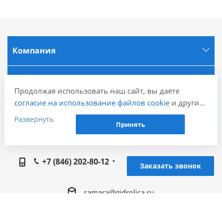
Компания
Информация
Продолжая использовать наш сайт, вы даёте
согласие на использование файлов cookie
и других
Города
пользовательских данных (включая IP-адрес,
Развернуть
Принять
сведения о местоположении, устройстве, действиях
на сайте и т. п.) для функционирования сайта,
Наши контакты
проведения статистических исследований,
+7 (846) 202-80-12
ретаргетинга и использования систем аналитики
Заказать звонок
(например, Яндекс.Метрика), в соответствии с
нашей
Политикой обработки персональных
samara@gidrolica.ru
данных.
Если вы не хотите, чтобы ваши данные
Региональный представитель Gidrolica в г.
обрабатывались, настройте ограничения в браузере