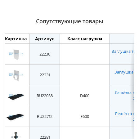
Сопутствующие товары
Картинка
Артикул
Класс нагрузки
Заглушка торце
22230
Заглушка то
22231
Решётка во
RU22038
D400
220
Решётка вод
RU22712
E600
227
22281