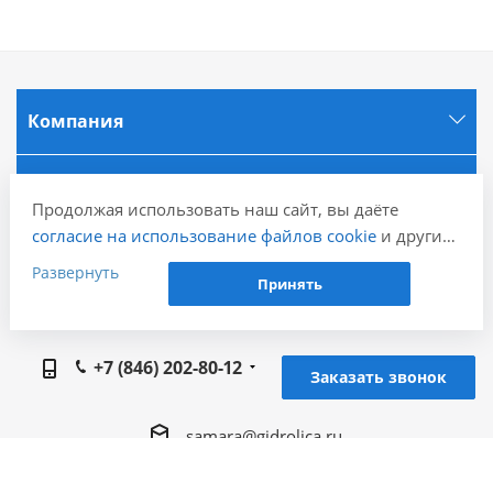
Компания
Информация
Продолжая использовать наш сайт, вы даёте
согласие на использование файлов cookie
и других
Города
пользовательских данных (включая IP-адрес,
Развернуть
Принять
сведения о местоположении, устройстве, действиях
на сайте и т. п.) для функционирования сайта,
Наши контакты
проведения статистических исследований,
+7 (846) 202-80-12
ретаргетинга и использования систем аналитики
Заказать звонок
(например, Яндекс.Метрика), в соответствии с
нашей
Политикой обработки персональных
samara@gidrolica.ru
данных.
Если вы не хотите, чтобы ваши данные
Региональный представитель Gidrolica в г.