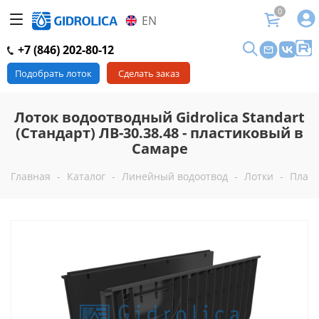
0
EN
+7 (846) 202-80-12
Подобрать лоток
Сделать заказ
Лоток водоотводный Gidrolica Standart
(Стандарт) ЛВ-30.38.48 - пластиковый в
Самаре
Главная
-
Каталог
-
Линейный водоотвод
-
Лотки
-
Пласт