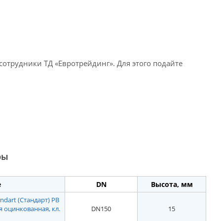
сотрудники ТД «Евротрейдинг». Для этого подайте
ры
е
DN
Высота, мм
ndart (Стандарт) РВ
я оцинкованная, кл.
DN150
15