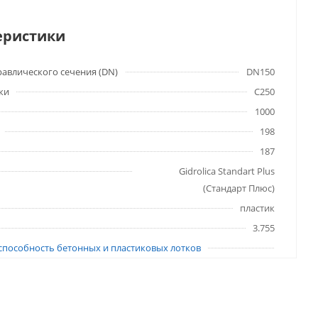
еристики
авлического сечения (DN)
DN150
ки
C250
1000
198
187
Gidrolica Standart Plus
(Стандарт Плюс)
пластик
3.755
способность бетонных и пластиковых лотков