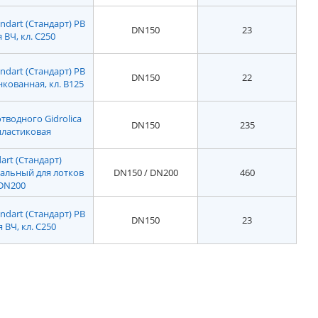
ndart (Стандарт) РВ
DN150
23
 ВЧ, кл. С250
ndart (Стандарт) РВ
DN150
22
нкованная, кл. В125
тводного Gidrolica
DN150
235
 пластиковая
art (Стандарт)
сальный для лотков
DN150 / DN200
460
DN200
ndart (Стандарт) РВ
DN150
23
я ВЧ, кл. С250