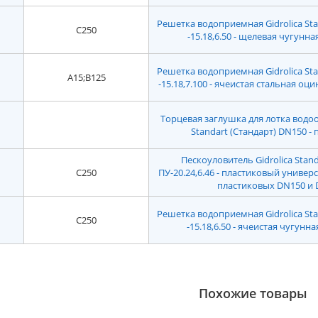
Решетка водоприемная Gidrolica Sta
C250
-15.18,6.50 - щелевая чугунная
Решетка водоприемная Gidrolica Sta
A15;B125
-15.18,7.100 - ячеистая стальная оци
Торцевая заглушка для лотка водоо
Standart (Стандарт) DN150 -
Пескоуловитель Gidrolica Stand
C250
ПУ-20.24,6.46 - пластиковый универ
пластиковых DN150 и 
Решетка водоприемная Gidrolica Sta
C250
-15.18,6.50 - ячеистая чугунна
Похожие товары