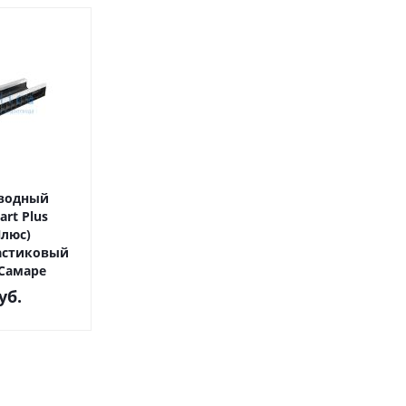
тводный
art Plus
Плюс)
пластиковый
 Самаре
уб.