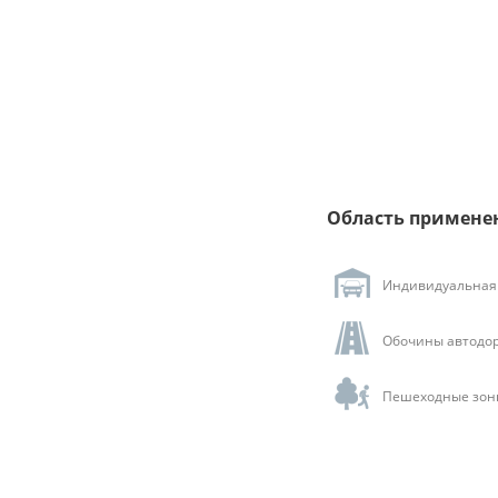
Область примене
Индивидуальная 
Обочины автодор
Пешеходные зоны