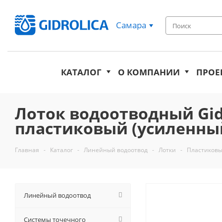
Самара
КАТАЛОГ
О КОМПАНИИ
ПРОЕ
Лоток водоотводный Gidro
пластиковый (усиленный
Главная
-
Каталог
-
Линейный водоотвод
-
Лотки
-
Пластиковы
Линейный водоотвод
Системы точечного