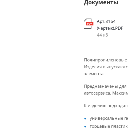
Документы
Арт.8164
(чертёж).PDF
44 кб
Полипропиленовые л
Изделия выпускаются
элемента.
Предназначены для р
автосервиса. Максим
К изделию подходят:
универсальные п
торцевые пластик