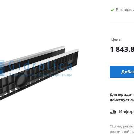
В налич
Цена:
1 843.
Добав
Для юридич
действует с
Информ
*Цена, реком
розничной п