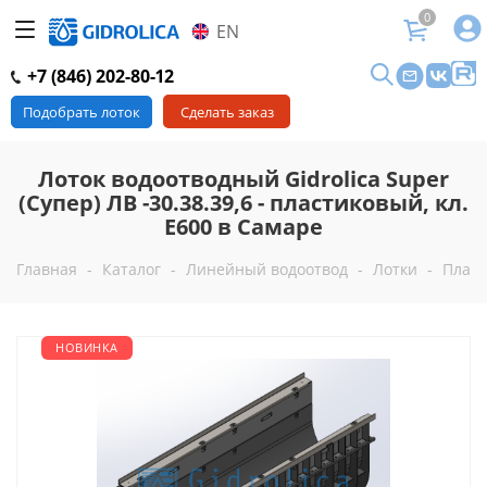
0
EN
+7 (846) 202-80-12
Подобрать лоток
Сделать заказ
Лоток водоотводный Gidrolica Super
(Супер) ЛВ -30.38.39,6 - пластиковый, кл.
Е600 в Самаре
Главная
-
Каталог
-
Линейный водоотвод
-
Лотки
-
Пласт
НОВИНКА