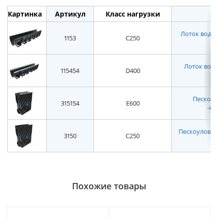
Картинка
Артикул
Класс нагрузки
Лоток водоот
1153
C250
Лоток водо
115454
D400
Пескоуло
315154
E600
-пл
Пескоуловител
3150
C250
Похожие товары