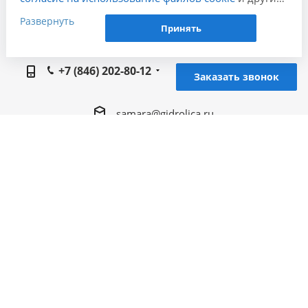
пользовательских данных (включая IP-адрес,
Развернуть
Принять
сведения о местоположении, устройстве, действиях
Наши контакты
на сайте и т. п.) для функционирования сайта,
проведения статистических исследований,
+7 (846) 202-80-12
Заказать звонок
ретаргетинга и использования систем аналитики
(например, Яндекс.Метрика), в соответствии с
samara@gidrolica.ru
нашей
Политикой обработки персональных
данных.
Региональный представитель Gidrolica в г.
Если вы не хотите, чтобы ваши данные
Самара, 443066, г. Самара, Безымянный 1-й
обрабатывались, настройте ограничения в браузере
пер. д. 20, оф, 42,43
или покиньте сайт.
2005 - 2026 © Гидролика производство дренажных
систем в Самаре
Разработка и продвижение - ЭВРИКА