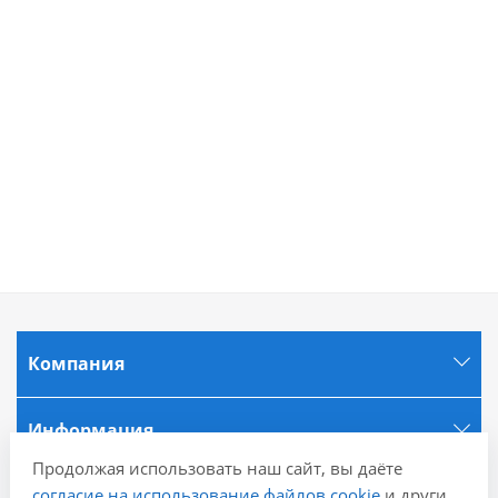
Компания
Информация
Продолжая использовать наш сайт, вы даёте
согласие на использование файлов cookie
и других
Города