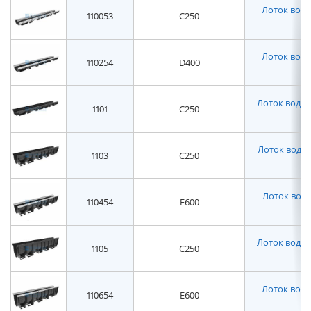
Лоток водоо
110053
C250
пл
Лоток водоо
110254
D400
пл
Лоток водоот
1101
C250
Лоток водоот
1103
C250
Лоток водо
110454
E600
пл
Лоток водоот
1105
C250
Лоток водоо
110654
E600
пл