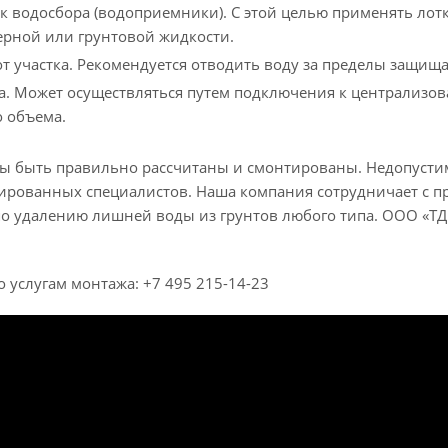
к водосбора (водоприемники). С этой целью применять лот
ерной или грунтовой жидкости.
т участка. Рекомендуется отводить воду за пределы защища
а. Может осуществляться путем подключения к централизо
 объема.
ы быть правильно рассчитаны и смонтированы. Недопусти
ированных специалистов. Наша компания сотрудничает с 
о удалению лишней воды из грунтов любого типа. ООО «ТД 
о услугам монтажа: +7 495 215-14-23