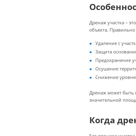
Особенно
Дренаж участка – эт
объекта. Правильно
Удаление с участк
Защита основания
Предохранение уч
Осушение террито
Снижение уровня 
Дренаж может быть 
значительной площад
Когда др
Без дренажа участка