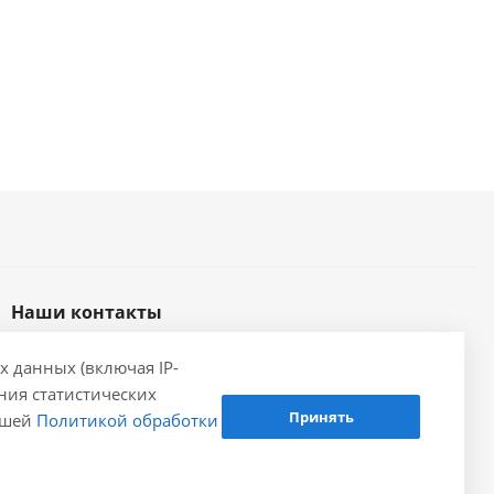
Наши контакты
+7 (846) 202-80-12
Заказать звонок
х данных (включая IP-
ения статистических
samara@gidrolica.ru
Принять
нашей
Политикой обработки
Региональный представитель Gidrolica в г.
Самара, 443066, г. Самара, Безымянный 1-й