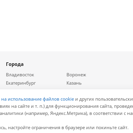
Города
Владивосток
Воронеж
Екатеринбург
Казань
Краснодар
Красноярск
е на использование файлов cookie
и других пользовательски
Крым
Москва
виях на сайте и т. п.) для функционирования сайта, провед
Нижний Новгород
Новосибирск
аналитики (например, Яндекс.Метрика), в соответствии с 
Ростов-на-Дону
Самара
Санкт-Петербург
ь, настройте ограничения в браузере или покиньте сайт.