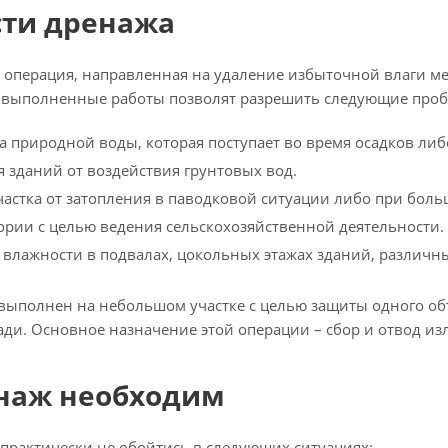
сти дренажа
о операция, направленная на удаление избыточной влаги ме
 выполненные работы позволят разрешить следующие про
а природной воды, которая поступает во время осадков либо
 зданий от воздействия грунтовых вод.
астка от затопления в паводковой ситуации либо при бол
рии с целью ведения сельскохозяйственной деятельности.
влажности в подвалах, цокольных этажах зданий, различн
выполнен на небольшом участке с целью защиты одного об
и. Основное назначение этой операции – сбор и отвод изл
енаж необходим
 практически не обойтись в следующих ситуациях: