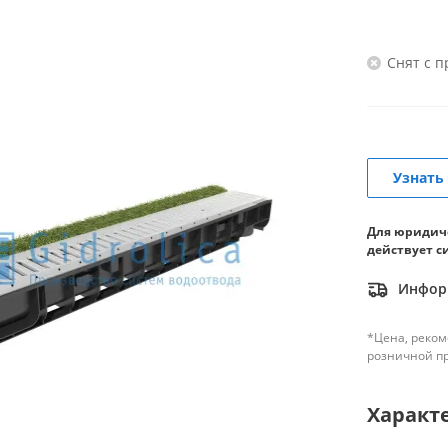
Снят с 
Узнать
Для юридич
действует с
Информ
*Цена, реком
розничной п
Характ