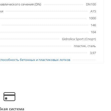
авлического сечения (DN)
DN100
ки
A15
1000
146
104
Gidrolica Sport (Спорт)
пластик, сталь
3,97
способность бетонных и пластиковых лотков
бкая система