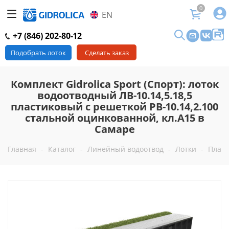
0
EN
+7 (846) 202-80-12
Подобрать лоток
Сделать заказ
Комплект Gidrolica Sport (Спорт): лоток
водоотводный ЛВ-10.14,5.18,5
пластиковый с решеткой РВ-10.14,2.100
стальной оцинкованной, кл.А15 в
Самаре
Главная
-
Каталог
-
Линейный водоотвод
-
Лотки
-
Пласт