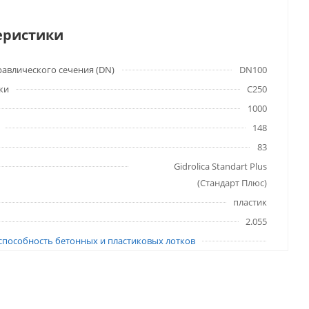
еристики
авлического сечения (DN)
DN100
ки
C250
1000
148
83
Gidrolica Standart Plus
(Стандарт Плюс)
пластик
2.055
способность бетонных и пластиковых лотков