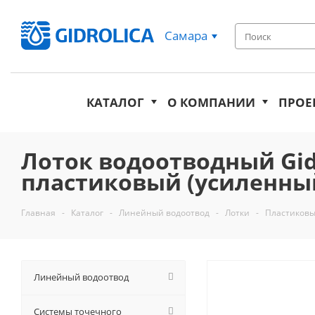
Самара
КАТАЛОГ
О КОМПАНИИ
ПРОЕ
Лоток водоотводный Gidro
пластиковый (усиленный
Главная
-
Каталог
-
Линейный водоотвод
-
Лотки
-
Пластиковы
Линейный водоотвод
Системы точечного