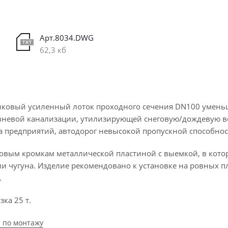
Арт.8034.DWG
62,3 кб
ковый усиленный лоток проходного сечения DN100 умень
ивневой канализации, утилизирующей снеговую/дождевую во
а предприятий, автодорог невысокой пропускной способнос
ковым кромкам металлической пластиной с выемкой, в кот
ли чугуна. Изделие рекомендовано к установке на ровных п
.
ка 25 т.
 по монтажу