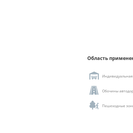
Область примене
Индивидуальная 
Обочины автодор
Пешеходные зоны