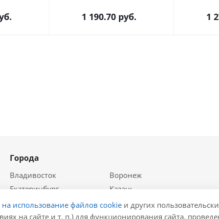
уб.
1 190.70
руб.
1 
Города
Владивосток
Воронеж
Екатеринбург
Казань
Краснодар
Красноярск
е на использование файлов cookie
и других пользовательски
Крым
Москва
виях на сайте и т. п.) для функционирования сайта, провед