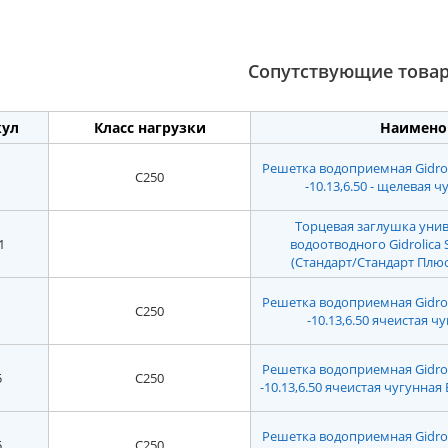
Сопутствующие това
кул
Класс нагрузки
Наимено
Решетка водоприемная Gidroli
C250
-10.13,6.50 - щелевая ч
Торцевая заглушка унив
1
водоотводного Gidrolica 
(Стандарт/Стандарт Плюс
Решетка водоприемная Gidroli
C250
-10.13,6.50 ячеистая чу
Решетка водоприемная Gidroli
5
C250
-10.13,6.50 ячеистая чугунная
Решетка водоприемная Gidroli
5
C250