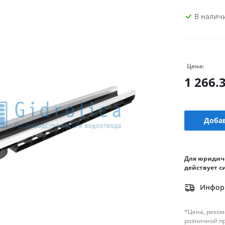
В налич
Цена:
1 266.
Добав
Для юридич
действует с
Информ
*Цена, реком
розничной п