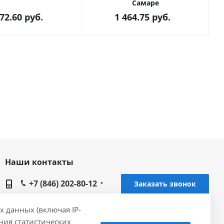
Самаре
272.60
руб.
1 464.75
руб.
Наши контакты
+7 (846) 202-80-12
Заказать звонок
samara@gidrolica.ru
х данных (включая IP-
ения статистических