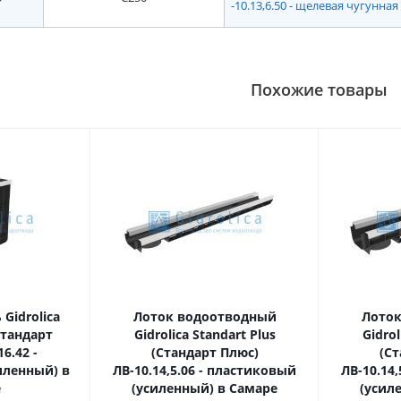
-10.13,6.50 - щелевая чугунна
Похожие товары
Gidrolica
Лоток водоотводный
Лоток
Стандарт
Gidrolica Standart Plus
Gidrol
6.42 -
(Стандарт Плюс)
(Ст
иленный) в
ЛВ-10.14,5.06 - пластиковый
ЛВ-10.14
е
(усиленный) в Самаре
(усил