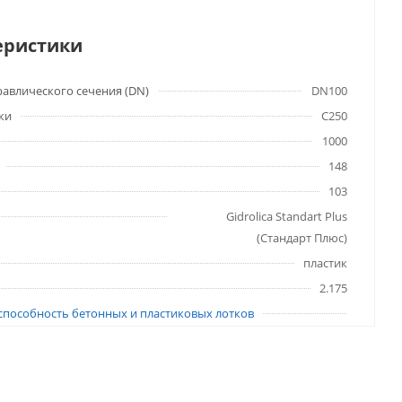
еристики
авлического сечения (DN)
DN100
ки
C250
1000
148
103
Gidrolica Standart Plus
(Стандарт Плюс)
пластик
2.175
способность бетонных и пластиковых лотков