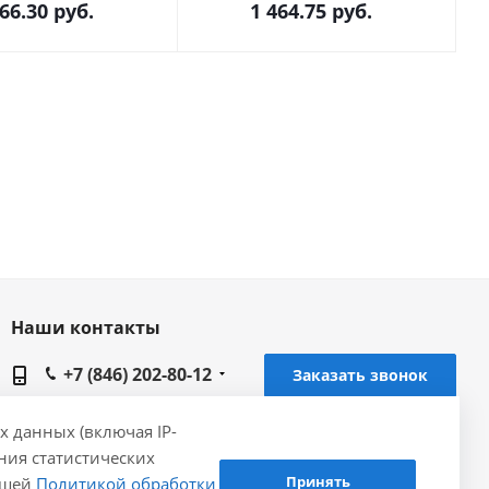
266.30
руб.
1 464.75
руб.
Наши контакты
+7 (846) 202-80-12
Заказать звонок
samara@gidrolica.ru
х данных (включая IP-
ения статистических
Региональный представитель Gidrolica в г.
Принять
нашей
Политикой обработки