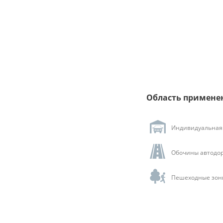
Область примене
Индивидуальная 
Обочины автодор
Пешеходные зоны