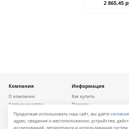
2 865.45
р
Компания
Информация
О компании
Как купить
Сотрудничество
Проекты
Новости
Глоссарий
Продолжая использовать наш сайт, вы даёте
согласи
Контакты
Гидравлический
адрес, сведения о местоположении, устройстве, дейст
калькулятор
исследований, ретаргетинга и использования систем 
Политика