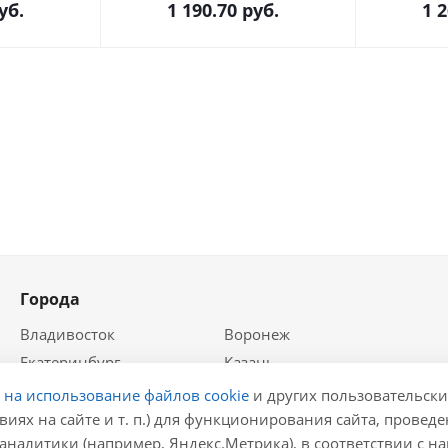
уб.
1 190.70
руб.
1 
Города
Владивосток
Воронеж
Екатеринбург
Казань
Краснодар
Красноярск
е на использование файлов cookie
и других пользовательски
Крым
Москва
виях на сайте и т. п.) для функционирования сайта, провед
аналитики (например, Яндекс.Метрика), в соответствии с 
Нижний Новгород
Новосибирск