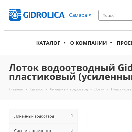
Самара
КАТАЛОГ
О КОМПАНИИ
ПРОЕ
Лоток водоотводный Gidro
пластиковый (усиленный
Главная
-
Каталог
-
Линейный водоотвод
-
Лотки
-
Пластиковы
Линейный водоотвод
Системы точечного