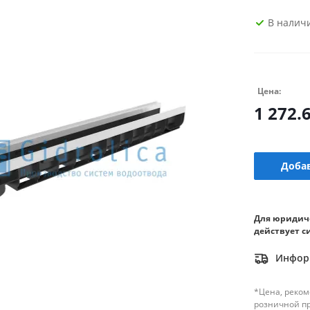
В налич
Цена:
1 272.
Добав
Для юридич
действует с
Информ
*Цена, реком
розничной п